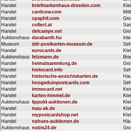
Handel
briefmarkenhaus-dresden.com
Kle
Handel
cardcow.com
Mit
Handel
cpaphil.com
Gro
Handel
collect.at
Sam
Handel
delcampe.net
Gro
Auktionshaus
darabanth.hu
Int
Museum
ddr-postkarten-museum.de
Seh
Handel
eurocards.de
Kle
Auktionshaus
felzmann.de
Bri
Handel
heimatsammlung.de
Grö
Handel
histocard.info
Seh
Handel
historische-ansichtskarten.de
Häu
Handel
hoogeduinpostcards.com
Seh
Handel
immocard.net
Kei
Handel
karten-himmel.de
Kle
Auktionshaus
lippold-auktionen.de
Kle
Handel
mau-ak.de
Kle
Handel
mypostcardshop.net
Kle
Handel
nahues-auktionen.de
Häu
Auktionshaus
nobis24.de
Gro