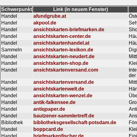
Schwerpunkt
Link (in neuem Fenster)
Handel
afundgrube.at
Öst
Handel
akpool.de
Seh
Handel
ansichtskarten-briefmarken.de
Sho
Handel
ansichtskarten-center.de
Häu
Handel
ansichtskartenhandel.at
Häu
Sammeln
ansichtskarten-lexikon.de
Dig
Handel
ansichtskarten-neudert.de
Mit
Handel
ansichtskarten-shop.de
Kle
Handel
ansichtskartenversand.com
Int
der
Handel
ansichtskartenversand.de
Mit
Handel
ansichtskartenwelt.de
Hän
Handel
ansichtskarten-wenzel.de
Übe
Handel
antik-falkensee.de
Gro
Handel
antiqpaper.de
Ant
Handel
bautzener-sammlertreff.de
Ans
Bibliothek
bibliotheksgesellschaft-potsdam.de
För
Handel
boppcard.de
Kle
Handel
briefmarkenfischer.de
Ein