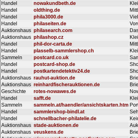
Handel
nowakundbeth.de
Kle
Handel
oldthing.de
Mit
Handel
phila3000.de
Vie
Handel
philaseiten.de
Vor
Auktionshaus
philasearch.com
Das
Auktionshaus
philashop.cz
Kle
Handel
phil-dor-carta.de
Mit
Handel
plasselb-sammlershop.ch
Kle
Sammeln
postcard.co.uk
Sam
Handel
postcard-shop.de
Sh
Handel
postkartendetektiv24.de
Sho
Auktionshaus
rauhut-auktion.de
Bri
Auktionshaus
reinhardfischerauktionen.de
Bri
Geschichte
rotes-nowawes.de
Now
Handel
safft.de
Kle
Sammeln
sammeln.at/haendler/ansichtskarten.htm
Por
Handel
sammlershop-bindl.at
Seh
Handel
schnellbacher-philatelie.de
Kei
Auktionshaus
stade-auktionen.de
Auk
Auktionshaus
veuskens.de
Bri