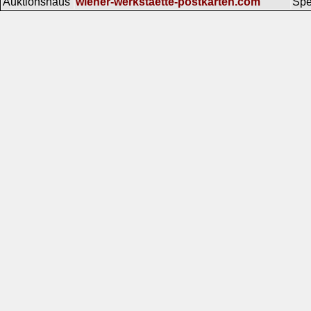
Auktionshaus
wiener-werkstaette-postkarten.com
Spe