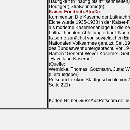
Häufigkeit (h=häufig bis rrr=sehr selten
Heutige(r) Straßenname(n):
Kaiser Friedrich-Straße
Kommentar: Die Kaserne der Luftnachri
Eiche wurde 1935-1938 in der Kaiser-F
als moderne Kasernenanlage für die neu
Luftnachrichten-Abteilung erbaut. Nac
Kaserne zunächst von sowjetischen Ein
Nationalen Volksarmee genutzt. Seit 19
des Bundeswehr untergebracht. Vor 194
Namen "General-Wever-Kaserne". Seit 
"Havelland-Kaserne".
(Quelle:
Wernicke, Thomas; Götzmann, Jutta; Wi
(Herausgeber)
Potsdam Lexikon Stadtgeschichte von A 
Seite 221)
Karten-Nr. bei GrussAusPotsdam.de: 6