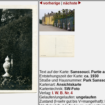
vorherige
|
nächste
Text auf der Karte:
Sanssouci. Partie 
Entstehungszeit der Karte:
ca. 1930
Straße und Hausnummer:
Park Sanss
Kartenart:
Ansichtskarte
Kartentechnik:
SW-Foto
Verlag:
I. W. B. Nr. 4
Gelaufen/ungelaufen:
ungelaufen
Zustand (I=sehr gut bis V=mangelhaft):