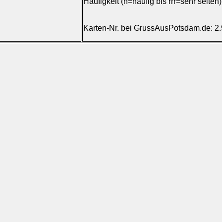
Häufigkeit (h=häufig bis rrr=sehr selten
Karten-Nr. bei GrussAusPotsdam.de: 2