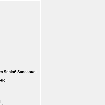
am Schloß Sanssouci.
ouci
I