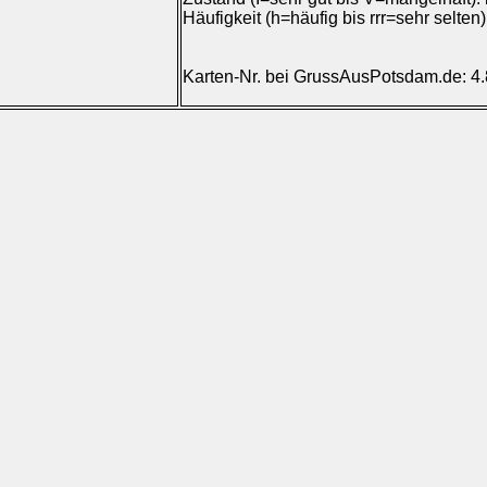
Häufigkeit (h=häufig bis rrr=sehr selten
Karten-Nr. bei GrussAusPotsdam.de: 4