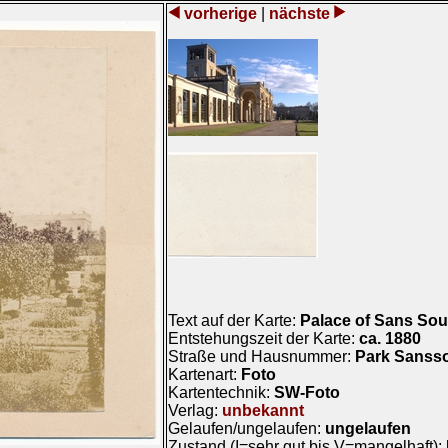
vorherige
|
nächste
Text auf der Karte:
Palace of Sans Sou
Entstehungszeit der Karte:
ca. 1880
Straße und Hausnummer:
Park Sanss
Kartenart:
Foto
Kartentechnik:
SW-Foto
Verlag:
unbekannt
Gelaufen/ungelaufen:
ungelaufen
Zustand (I=sehr gut bis V=mangelhaft):