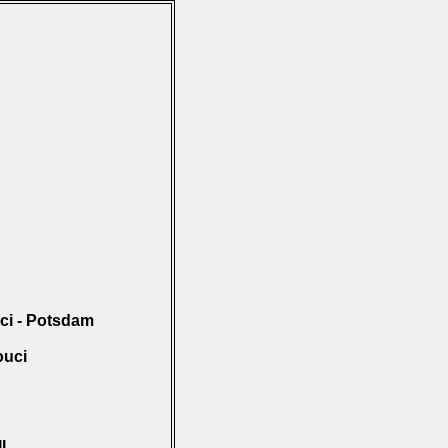
ci - Potsdam
ouci
II