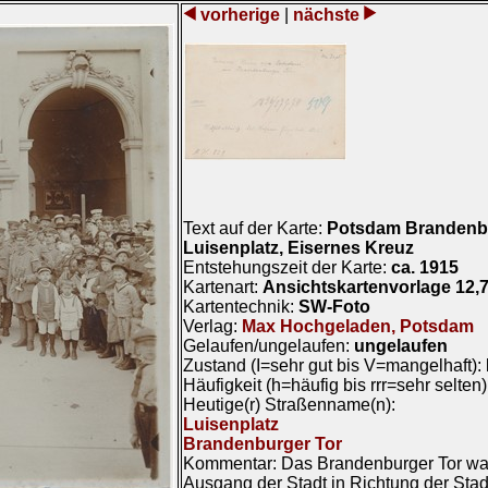
vorherige
|
nächste
Text auf der Karte:
Potsdam Brandenbu
Luisenplatz, Eisernes Kreuz
Entstehungszeit der Karte:
ca. 1915
Kartenart:
Ansichtskartenvorlage 12,
Kartentechnik:
SW-Foto
Verlag:
Max Hochgeladen, Potsdam
Gelaufen/ungelaufen:
ungelaufen
Zustand (I=sehr gut bis V=mangelhaft):
Häufigkeit (h=häufig bis rrr=sehr selten
Heutige(r) Straßenname(n):
Luisenplatz
Brandenburger Tor
Kommentar: Das Brandenburger Tor war
Ausgang der Stadt in Richtung der Sta