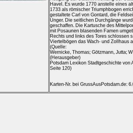
Havel. Es wurde 1770 anstelle eines al
1733 als römischer Triumphbogen errich
gestaltete Carl von Gontard, die Feldse
Unger. Die seitlichen Durchgänge wurd
geschaffen. Die Kartusche des Mittelport
mit Posaunen blasenden Famen umgebe
Rechts und links des Tores schlossen si
Viertelbögen das Wach- und Zollhaus 
(Quelle:
Wernicke, Thomas; Götzmann, Jutta; Wi
(Herausgeber)
Potsdam Lexikon Stadtgeschichte von A 
Seite 120)
Karten-Nr. bei GrussAusPotsdam.de: 6