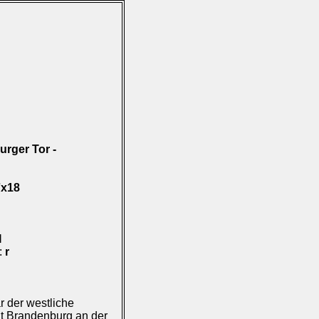
rger Tor -
7x18
I
):
r
 der westliche
dt Brandenburg an der