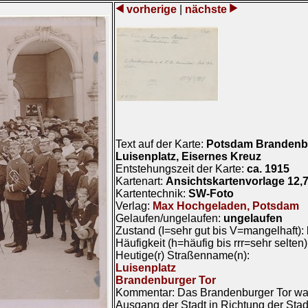
vorherige
|
nächste
Text auf der Karte:
Potsdam Brandenbu
Luisenplatz, Eisernes Kreuz
Entstehungszeit der Karte:
ca. 1915
Kartenart:
Ansichtskartenvorlage 12,
Kartentechnik:
SW-Foto
Verlag:
Max Hochgeladen, Potsdam
Gelaufen/ungelaufen:
ungelaufen
Zustand (I=sehr gut bis V=mangelhaft):
Häufigkeit (h=häufig bis rrr=sehr selten
Heutige(r) Straßenname(n):
Luisenplatz
Brandenburger Tor
Kommentar: Das Brandenburger Tor war
Ausgang der Stadt in Richtung der Sta