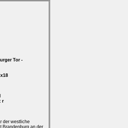
rger Tor -
7x18
I
):
r
 der westliche
dt Brandenburg an der