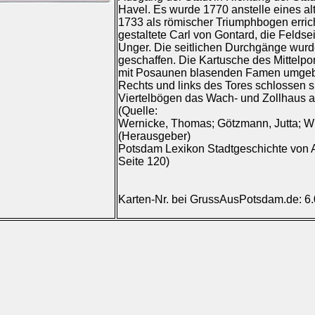
Havel. Es wurde 1770 anstelle eines al
1733 als römischer Triumphbogen errich
gestaltete Carl von Gontard, die Feldse
Unger. Die seitlichen Durchgänge wurd
geschaffen. Die Kartusche des Mittelport
mit Posaunen blasenden Famen umgebe
Rechts und links des Tores schlossen si
Viertelbögen das Wach- und Zollhaus 
(Quelle:
Wernicke, Thomas; Götzmann, Jutta; Wi
(Herausgeber)
Potsdam Lexikon Stadtgeschichte von A 
Seite 120)
Karten-Nr. bei GrussAusPotsdam.de: 6