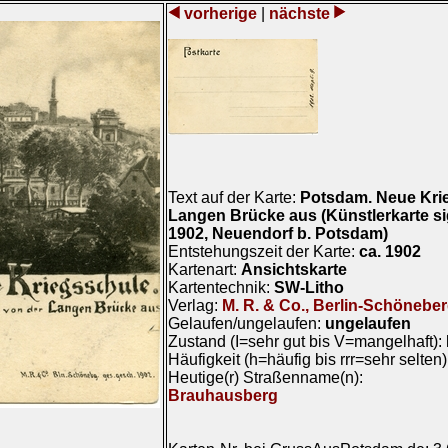
vorherige
|
nächste
Text auf der Karte:
Potsdam. Neue Kri
Langen Brücke aus (Künstlerkarte s
1902, Neuendorf b. Potsdam)
Entstehungszeit der Karte:
ca. 1902
Kartenart:
Ansichtskarte
Kartentechnik:
SW-Litho
Verlag:
M. R. & Co., Berlin-Schöneber
Gelaufen/ungelaufen:
ungelaufen
Zustand (I=sehr gut bis V=mangelhaft):
Häufigkeit (h=häufig bis rrr=sehr selten
Heutige(r) Straßenname(n):
Brauhausberg