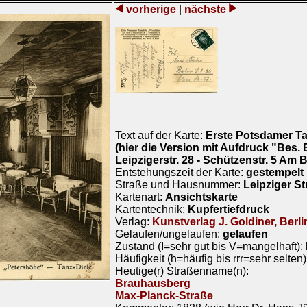
vorherige
|
nächste
Text auf der Karte:
Erste Potsdamer Ta
(hier die Version mit Aufdruck "Bes. E.
Leipzigerstr. 28 - Schützenstr. 5 Am
Entstehungszeit der Karte:
gestempelt
Straße und Hausnummer:
Leipziger St
Kartenart:
Ansichtskarte
Kartentechnik:
Kupfertiefdruck
Verlag:
Kunstverlag J. Goldiner, Berli
Gelaufen/ungelaufen:
gelaufen
Zustand (I=sehr gut bis V=mangelhaft):
Häufigkeit (h=häufig bis rrr=sehr selten
Heutige(r) Straßenname(n):
Brauhausberg
Max-Planck-Straße