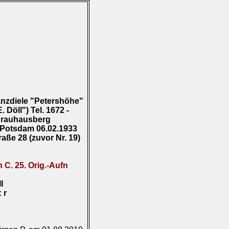
nzdiele "Petershöhe"
 Döll") Tel. 1672 -
 Brauhausberg
 Potsdam 06.02.1933
raße 28 (zuvor Nr. 19)
n C. 25. Orig.-Aufn
II
):
r