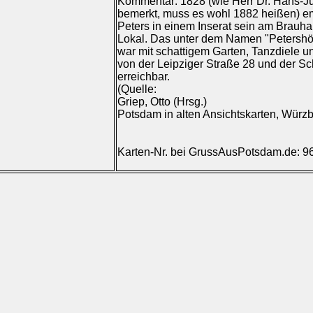
Kommentar: 1828 (wie Herr Dr. Hans-J
bemerkt, muss es wohl 1882 heißen) em
Peters in einem Inserat sein am Brauh
Lokal. Das unter dem Namen "Petershö
war mit schattigem Garten, Tanzdiele u
von der Leipziger Straße 28 und der S
erreichbar.
(Quelle:
Griep, Otto (Hrsg.)
Potsdam in alten Ansichtskarten, Würzb
Karten-Nr. bei GrussAusPotsdam.de: 9