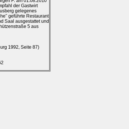
ürgen P. am 01.08.2010
pfahl der Gastwirt
ausberg gelegenes
he" geführte Restaurant
nd Saal ausgestattet und
chützenstraße 5 aus
urg 1992, Seite 87)
62