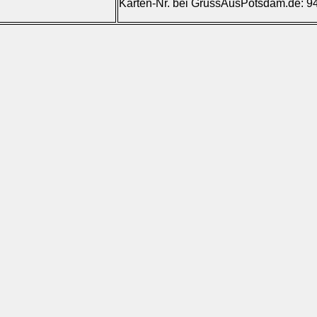
Karten-Nr. bei GrussAusPotsdam.de: 9