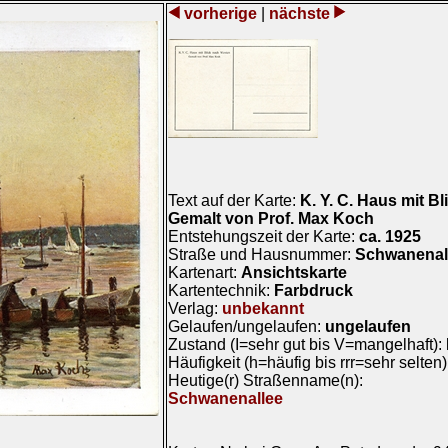
vorherige
|
nächste
Text auf der Karte:
K. Y. C. Haus mit B
Gemalt von Prof. Max Koch
Entstehungszeit der Karte:
ca. 1925
Straße und Hausnummer:
Schwanenal
Kartenart:
Ansichtskarte
Kartentechnik:
Farbdruck
Verlag:
unbekannt
Gelaufen/ungelaufen:
ungelaufen
Zustand (I=sehr gut bis V=mangelhaft):
Häufigkeit (h=häufig bis rrr=sehr selten
Heutige(r) Straßenname(n):
Schwanenallee