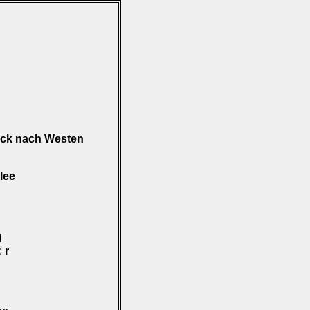
lick nach Westen
lee
I
):
r