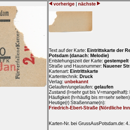
vorherige
|
nächste
Text auf der Karte:
Eintrittskarte der 
Potsdam (danach: Melodie)
Entstehungszeit der Karte:
gestempelt 
Straße und Hausnummer:
Nauener Str
Kartenart:
Eintrittskarte
Kartentechnik:
Druck
Verlag:
unbekannt
Gelaufen/ungelaufen:
gelaufen
Zustand (I=sehr gut bis V=mangelhaft):
Häufigkeit (h=häufig bis rrr=sehr selten
Heutige(r) Straßenname(n):
Friedrich-Ebert-Straße (Nördliche In
Karten-Nr. bei GrussAusPotsdam.de: 4