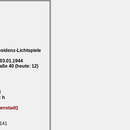
Residenz-Lichtspiele
03.01.1944
aße 40 (heute: 12)
I
):
h
nenstadt)
.141