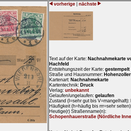
vorherige
|
nächste
Text auf der Karte:
Nachnahmekarte v
Hachfeld
Entstehungszeit der Karte:
gestempelt
Straße und Hausnummer:
Hohenzoller
Kartenart:
Nachnahmekarte
Kartentechnik:
Druck
Verlag:
unbekannt
Gelaufen/ungelaufen:
gelaufen
Zustand (I=sehr gut bis V=mangelhaft):
Häufigkeit (h=häufig bis rrr=sehr selten
Heutige(r) Straßenname(n):
Schopenhauerstraße (Nördliche Inne