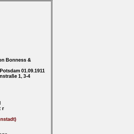
on Bonness &
 Potsdam 01.09.1911
nstraße 1, 3-4
I
):
r
nstadt)