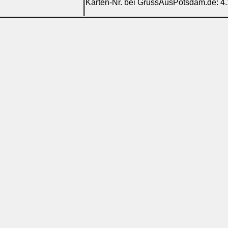
Karten-Nr. bei GrussAusPotsdam.de: 4