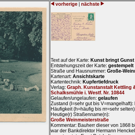
vorherige
|
nächste
Text auf der Karte:
Kunst bringt Gunst
Entstehungszeit der Karte:
gestempelt
Straße und Hausnummer:
Große-Weinm
Kartenart:
Ansichtskarte
Kartentechnik:
Kupfertiefdruck
Verlag:
Graph. Kunstanstalt Kettling 
Schalksmühle i. Westf. Nr. 10844
Gelaufen/ungelaufen:
gelaufen
Zustand (I=sehr gut bis V=mangelhaft):
Häufigkeit (h=häufig bis rrr=sehr selten
Heutige(r) Straßenname(n):
Große Weinmeisterstraße
Kommentar: Bauherr dieser von 1868 bis
war der Bankdirektor Hermann Henckel