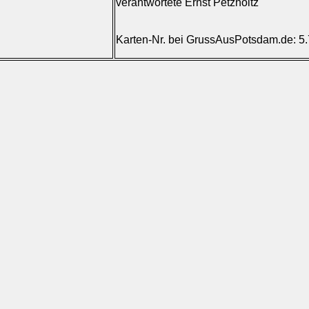
verantwortete Ernst Petzholtz
Karten-Nr. bei GrussAusPotsdam.de: 5