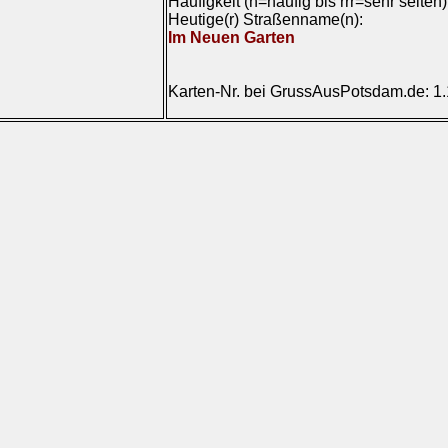
Häufigkeit (h=häufig bis rrr=sehr selten
Heutige(r) Straßenname(n):
Im Neuen Garten
Karten-Nr. bei GrussAusPotsdam.de: 1