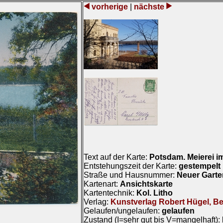
vorherige
|
nächste
Text auf der Karte:
Potsdam. Meierei i
Entstehungszeit der Karte:
gestempelt
Straße und Hausnummer:
Neuer Gart
Kartenart:
Ansichtskarte
Kartentechnik:
Kol. Litho
Verlag:
Kunstverlag Robert Hügel, Ber
Gelaufen/ungelaufen:
gelaufen
Zustand (I=sehr gut bis V=mangelhaft):