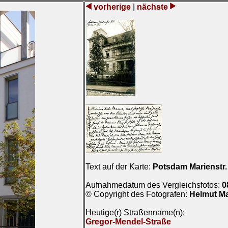
vorherige
|
nächste
Text auf der Karte:
Potsdam Marienstr.
Aufnahmedatum des Vergleichsfotos:
0
© Copyright des Fotografen:
Helmut M
Heutige(r) Straßenname(n):
Gregor-Mendel-Straße