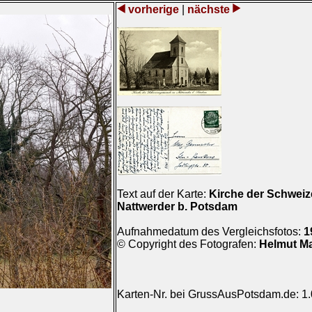
vorherige
|
nächste
Text auf der Karte:
Kirche der Schwei
Nattwerder b. Potsdam
Aufnahmedatum des Vergleichsfotos:
1
© Copyright des Fotografen:
Helmut M
Karten-Nr. bei GrussAusPotsdam.de: 1