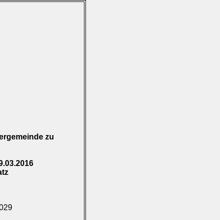
zergemeinde zu
9.03.2016
atz
.029