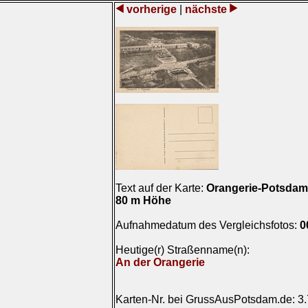
vorherige
|
nächste
Text auf der Karte:
Orangerie-Potsdam
80 m Höhe
Aufnahmedatum des Vergleichsfotos:
0
Heutige(r) Straßenname(n):
An der Orangerie
Karten-Nr. bei GrussAusPotsdam.de: 3