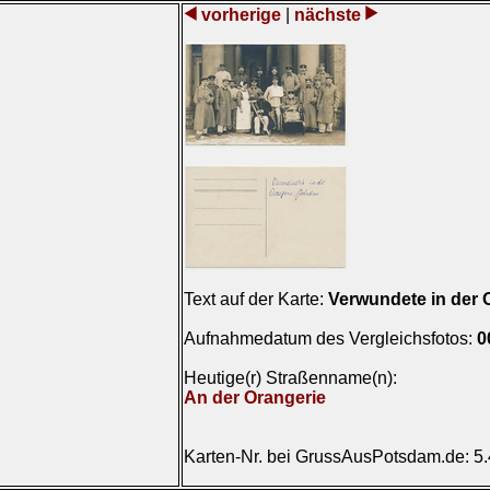
vorherige
|
nächste
Text auf der Karte:
Verwundete in der 
Aufnahmedatum des Vergleichsfotos:
0
Heutige(r) Straßenname(n):
An der Orangerie
Karten-Nr. bei GrussAusPotsdam.de: 5