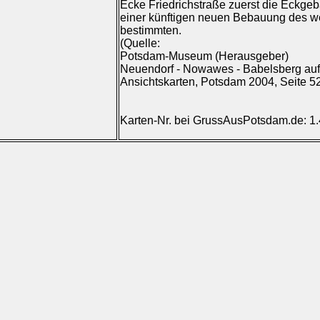
Ecke Friedrichstraße zuerst die Eckge
einer künftigen neuen Bebauung des w
bestimmten.
(Quelle:
Potsdam-Museum (Herausgeber)
Neuendorf - Nowawes - Babelsberg auf 
Ansichtskarten, Potsdam 2004, Seite 5
Karten-Nr. bei GrussAusPotsdam.de: 1