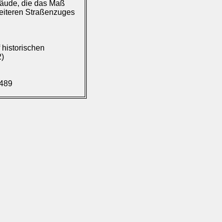
bäude, die das Maß
eiteren Straßenzuges
historischen
2)
.489