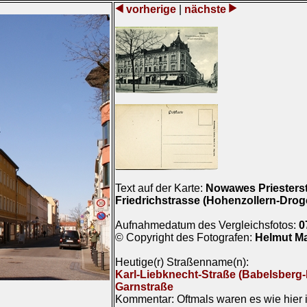
vorherige
|
nächste
Text auf der Karte:
Nowawes Priesterst
Friedrichstrasse (Hohenzollern-Droge
Aufnahmedatum des Vergleichsfotos:
0
© Copyright des Fotografen:
Helmut M
Heutige(r) Straßenname(n):
Karl-Liebknecht-Straße (Babelsberg
Garnstraße
Kommentar: Oftmals waren es wie hier i