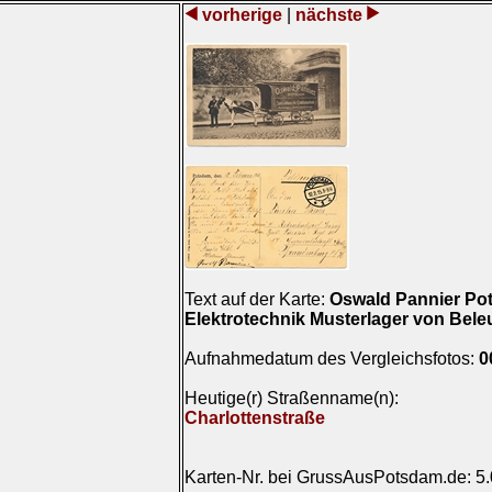
vorherige
|
nächste
Text auf der Karte:
Oswald Pannier Po
Elektrotechnik Musterlager von Bel
Aufnahmedatum des Vergleichsfotos:
0
Heutige(r) Straßenname(n):
Charlottenstraße
Karten-Nr. bei GrussAusPotsdam.de: 5