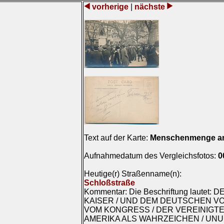
vorherige
|
nächste
Text auf der Karte:
Menschenmenge a
Aufnahmedatum des Vergleichsfotos:
0
Heutige(r) Straßenname(n):
Schloßstraße
Kommentar: Die Beschriftung lautet
KAISER / UND DEM DEUTSCHEN VO
VOM KONGRESS / DER VEREINIGTE
AMERIKA ALS WAHRZEICHEN / U