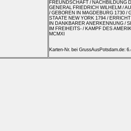
FREUNDSCHAFT / NACHBILDUNG D
GENERAL FRIEDRICH WILHELM / 
/ GEBOREN IN MAGDEBURG 1730 /
STAATE NEW YORK 1794 / ERRICHT
IN DANKBARER ANERKENNUNG / S
IM FREIHEITS- / KAMPF DES AMER
MCMXI
Karten-Nr. bei GrussAusPotsdam.de: 6