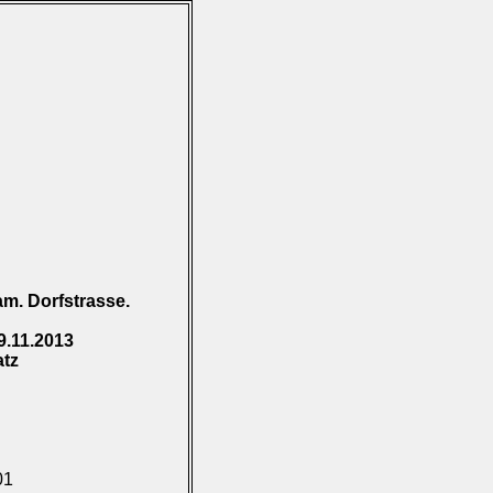
m. Dorfstrasse.
9.11.2013
atz
01