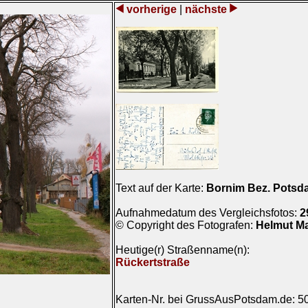
vorherige
|
nächste
Text auf der Karte:
Bornim Bez. Potsda
Aufnahmedatum des Vergleichsfotos:
2
© Copyright des Fotografen:
Helmut M
Heutige(r) Straßenname(n):
Rückertstraße
Karten-Nr. bei GrussAusPotsdam.de: 5