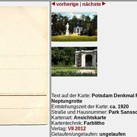
vorherige
|
nächste
Text auf der Karte:
Potsdam Denkmal Fri
Neptungrotte
Entstehungszeit der Karte:
ca. 1920
Straße und Hausnummer:
Park Sanss
Kartenart:
Ansichtskarte
Kartentechnik:
Farblitho
Verlag:
VII 2012
Gelaufen/ungelaufen:
ungelaufen