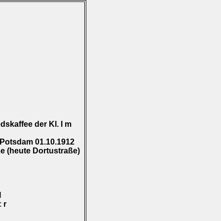
skaffee der Kl. I m
 Potsdam 01.10.1912
e (heute Dortustraße)
I
):
r