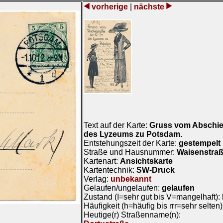
vorherige
|
nächste
Text auf der Karte:
Gruss vom Abschied
des Lyzeums zu Potsdam.
Entstehungszeit der Karte:
gestempelt
Straße und Hausnummer:
Waisenstraß
Kartenart:
Ansichtskarte
Kartentechnik:
SW-Druck
Verlag:
unbekannt
Gelaufen/ungelaufen:
gelaufen
Zustand (I=sehr gut bis V=mangelhaft):
Häufigkeit (h=häufig bis rrr=sehr selten
Heutige(r) Straßenname(n):