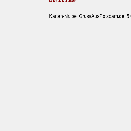
Dortustraße
Karten-Nr. bei GrussAusPotsdam.de: 5