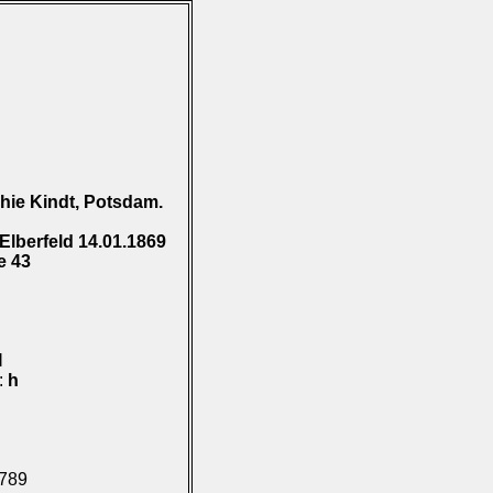
hie Kindt, Potsdam.
Elberfeld 14.01.1869
e 43
I
):
h
.789