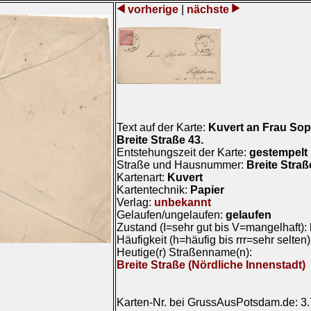
vorherige
|
nächste
Text auf der Karte:
Kuvert an Frau Sop
Breite Straße 43.
Entstehungszeit der Karte:
gestempelt 
Straße und Hausnummer:
Breite Straß
Kartenart:
Kuvert
Kartentechnik:
Papier
Verlag:
unbekannt
Gelaufen/ungelaufen:
gelaufen
Zustand (I=sehr gut bis V=mangelhaft):
Häufigkeit (h=häufig bis rrr=sehr selten
Heutige(r) Straßenname(n):
Breite Straße (Nördliche Innenstadt)
Karten-Nr. bei GrussAusPotsdam.de: 3