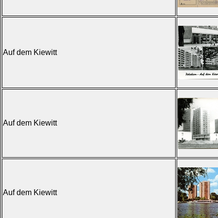
Auf dem Kiewitt
Auf dem Kiewitt
Auf dem Kiewitt