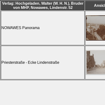
Verlag: Hochgeladen, Walter (W. H. N.), Bruder
Ansic
von MHP, Nowawes, Lindenstr. 52
NOWAWES Panorama
Priesterstraße - Ecke Lindenstraße