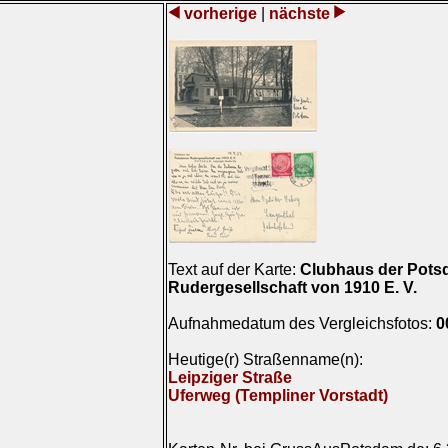
vorherige
|
nächste
Text auf der Karte:
Clubhaus der Pots
Rudergesellschaft von 1910 E. V.
Aufnahmedatum des Vergleichsfotos:
0
Heutige(r) Straßenname(n):
Leipziger Straße
Uferweg (Templiner Vorstadt)